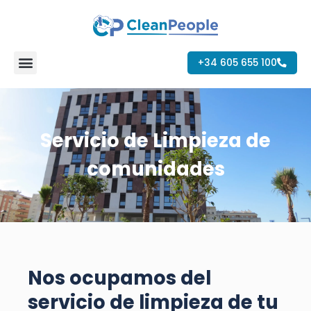
Ir
al
contenido
+34 605 655 100
Servicio de Limpieza de
comunidades
Nos ocupamos del
servicio de limpieza de tu