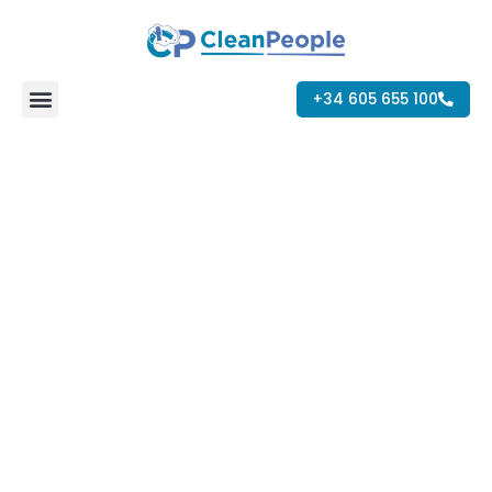
Ir
al
contenido
+34 605 655 100