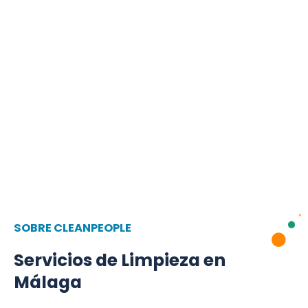
Servicios de
SOBRE CLEANPEOPLE
Limpieza en
Servicios de Limpieza en
Málaga
Málaga y la