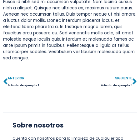
Fusce id nibh sed mi accumsan vulputate. Nam lacinia cursus
nibh a aliquet. Quisque nec ultrices ex, maximus rutrum purus.
Aenean nec accumsan tellus. Duis tempor neque ut nisi ornare,
a luctus dolor mollis. Donec interdum placerat lacus, et
eleifend libero pharetra a. In tristique magna lorem, quis
faucibus arcu posuere eu. Sed venenatis mollis odio, sit amet
molestie neque iaculis quis. Interdum et malesuada fames ac
ante ipsum primis in faucibus. Pellentesque a ligula at tellus
ullamcorper sodales. Vestibulum vestibulum malesuada quam
sed congue.
Ant
S
ANTERIOR
SIGUIENTE
Artículo de ejemplo 1
Artículo de ejemplo 3
Sobre nosotros
Cuenta con nosotros para la limpieza de cualquier tipo