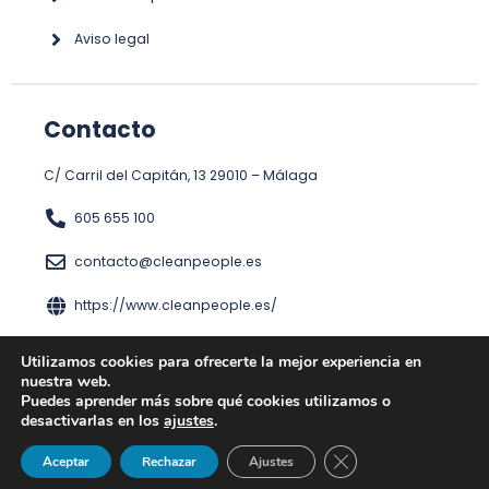
Aviso legal
Contacto
C/ Carril del Capitán, 13 29010 – Málaga
605 655 100
contacto@cleanpeople.es
https://www.cleanpeople.es/
Utilizamos cookies para ofrecerte la mejor experiencia en
nuestra web.
Puedes aprender más sobre qué cookies utilizamos o
desactivarlas en los
ajustes
.
Cerrar el banner de 
Aceptar
Rechazar
Ajustes
Copyright © 2023 CleanPeople Todos los derechos reservados