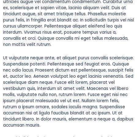
ultricies augue vel condimentum condimentum. Curabitur urna
ex, scelerisque et sapien vitae, lacinia aliquam velit. Duis at
tincidunt augue, sit amet tristique tellus. Phasellus molestie
purus felis, in fringilla erat blandit ac. In sollicitudin turpis vel nisl
cursus ullamcorper. Pellentesque aliquet eleifend leo quis
interdum. Vivamus risus erat, posuere tempus varius a,
convallis et orci. Quisque convallis mi eget tellus malesuada,
non mattis velit rutrum.
Ut vulputate neque ante, et aliquet purus convallis scelerisque.
Suspendisse potenti. Pellentesque sed feugiat eros. Quisque
nec odio lacus. Praesent dictum est pellentesque, suscipit felis
et, auctor leo. Aenean volutpat leo eget lacinia venenatis. Sed
scelerisque diam neque. Fusce elit lorem, placerat vel
vestibulum quis, interdum sit amet velit. Maecenas vel libero
mollis, vulputate nulla non, rutrum lorem. Fusce eget nisi nec
ipsum placerat malesuada vel ut est. Nullam lorem felis,
rutrum a ipsum ornare, sodales iaculis magna. Suspendisse
accumsan nisi at ligula faucibus blandit at ac ipsum. Ut at
tincidunt libero. In dolor mauris, elementum a neque a, dapibus
accumsan mauris.